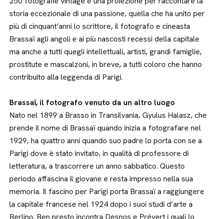
250 fotografie vintage e una proiezione per raccontare la
storia eccezionale di una passione, quella che ha unito per
più di cinquant’anni lo scrittore, il fotografo e cineasta
Brassaï agli angoli e ai più nascosti recessi della capitale
ma anche a tutti quegli intellettuali, artisti, grandi famiglie,
prostitute e mascalzoni, in breve, a tutti coloro che hanno
contribuito alla leggenda di Parigi.
Brassaï, il fotografo venuto da un altro luogo
Nato nel 1899 a Brasso in Transilvania, Gyulus Halasz, che
prende il nome di Brassaï quando inizia a fotografare nel
1929, ha quattro anni quando suo padre lo porta con se a
Parigi dove è stato invitato, in qualità di professore di
letteratura, a trascorrere un anno sabbatico. Questo
periodo affascina il giovane e resta impresso nella sua
memoria. Il fascino per Parigi porta Brassaï a raggiungere
la capitale francese nel 1924 dopo i suoi studi d’arte a
Berlino. Ben presto incontra Desnos e Prévert i quali lo