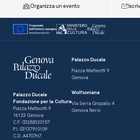
Organizza un evento
Iscri
Palazzo Ducale
Piazza Matteotti 9
Genova
Wolfsoniana
Palazzo Ducale
Fondazione per la Cultura
Via Serra Gropallo 4
Piazza Matteotti 9
Genova Nervi
16123 Genova
C.F. 03288320157
P.I. 03137910109
C.D. A4707H7