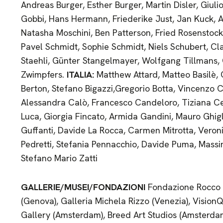
Andreas Burger, Esther Burger, Martin Disler, Giul
Gobbi, Hans Hermann, Friederike Just, Jan Kuck, A
Natasha Moschini, Ben Patterson, Fried Rosenstock
Pavel Schmidt, Sophie Schmidt, Niels Schubert, Cla
Staehli, Günter Stangelmayer, Wolfgang Tillmans, 
Zwimpfers.
ITALIA:
Matthew Attard, Matteo Basilè, C
Berton, Stefano Bigazzi,Gregorio Botta, Vincenzo Ca
Alessandra Calò, Francesco Candeloro, Tiziana Ce
Luca, Giorgia Fincato, Armida Gandini, Mauro Ghig
Guffanti, Davide La Rocca, Carmen Mitrotta, Vero
Pedretti, Stefania Pennacchio, Davide Puma, Massim
Stefano Mario Zatti
GALLERIE/MUSEI/FONDAZIONI
Fondazione Rocco 
(Genova), Galleria Michela Rizzo (Venezia), Visio
Gallery (Amsterdam), Breed Art Studios (Amsterda