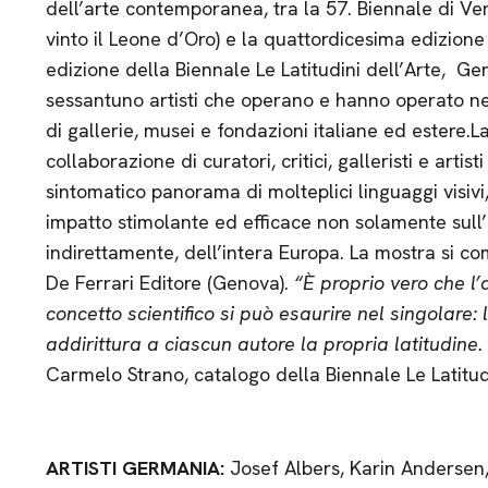
dell’arte contemporanea, tra la 57. Biennale di Ve
vinto il Leone d’Oro) e la quattordicesima edizion
edizione della Biennale Le Latitudini dell’Arte, Ge
sessantuno artisti che operano e hanno operato ne
di gallerie, musei e fondazioni italiane ed estere.L
collaborazione di curatori, critici, galleristi e artis
sintomatico panorama di molteplici linguaggi visivi,
impatto stimolante ed efficace non solamente sull’
indirettamente, dell’intera Europa. La mostra si c
De Ferrari Editore (Genova).
“È proprio vero che l’
concetto scientifico si può esaurire nel singolare: 
addirittura a ciascun autore la propria latitudine
Carmelo Strano, catalogo della Biennale Le Latitudi
ARTISTI
GERMANIA:
Josef Albers, Karin Andersen