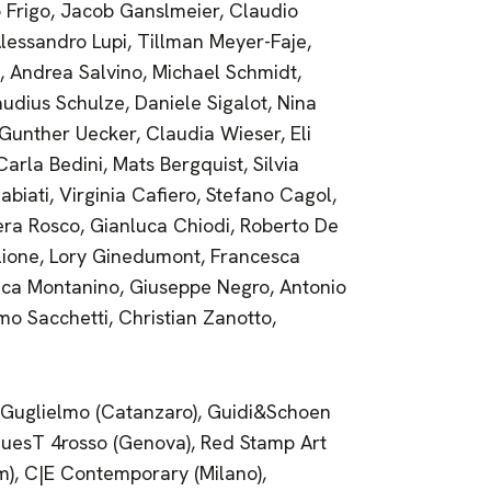
io Frigo, Jacob Ganslmeier, Claudio
lessandro Lupi, Tillman Meyer-Faje,
, Andrea Salvino, Michael Schmidt,
udius Schulze, Daniele Sigalot, Nina
Gunther Uecker, Claudia Wieser, Eli
arla Bedini, Mats Bergquist, Silvia
biati, Virginia Cafiero, Stefano Cagol,
ra Rosco, Gianluca Chiodi, Roberto De
lione, Lory Ginedumont, Francesca
nica Montanino, Giuseppe Negro, Antonio
o Sacchetti, Christian Zanotto,
Guglielmo (Catanzaro), Guidi&Schoen
nQuesT 4rosso (Genova), Red Stamp Art
m), C|E Contemporary (Milano),