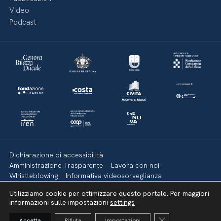
Video
Podcast
Dichiarazione di accessibilità
Amministrazione Trasparente
Lavora con noi
Whistleblowing
Informativa videosorveglianza
Politica della privacy & Cookies
Policy social media
Utilizziamo cookie per ottimizzare questo portale. Per maggiori
Mappa del sito
informazioni sulle impostazioni
settings
Close GDPR Cooki
Accetta
Rifiuta
Impostazioni