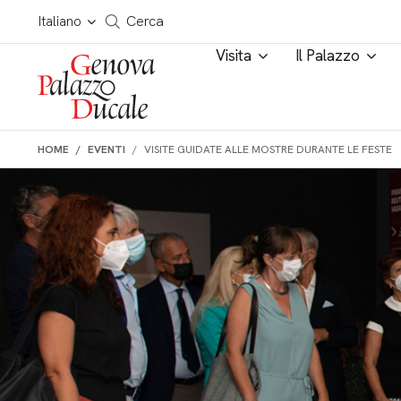
Salta al contenuto
Cerca in tutto il sito
Italiano
Cerca
Visita
Il Palazzo
HOME
EVENTI
VISITE GUIDATE ALLE MOSTRE DURANTE LE FESTE