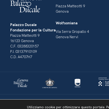
Piazza Matteotti 9
Genova
Wolfsoniana
Palazzo Ducale
Fondazione per la Cultura
Via Serra Gropallo 4
Piazza Matteotti 9
Genova Nervi
16123 Genova
C.F. 03288320157
P.I. 03137910109
C.D. A4707H7
Dichiarazione di accessibilità
Amministrazione Trasparente
Mappa del sito
Utilizziamo cookie per ottimizzare questo portale. P