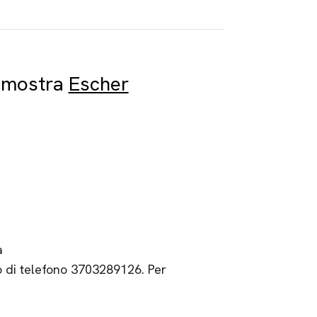
la mostra
Escher
a
o di telefono 3703289126. Per