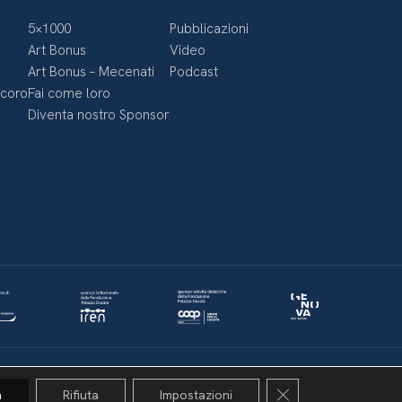
5×1000
Pubblicazioni
Art Bonus
Video
Art Bonus – Mecenati
Podcast
ecoro
Fai come loro
Diventa nostro Sponsor
Politica della privacy & Cookies
Policy social media
Close GDPR Cookie 
a
Rifiuta
Impostazioni