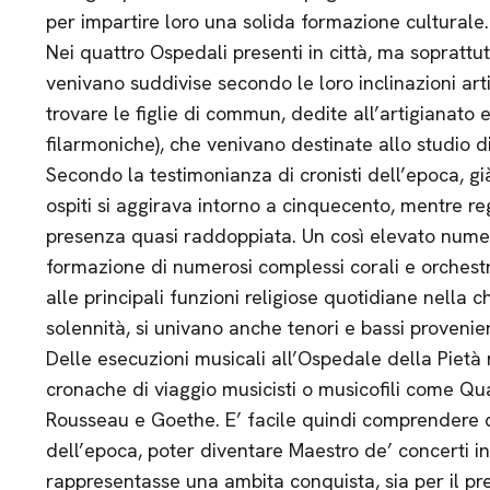
per impartire loro una solida formazione culturale.
Nei quattro Ospedali presenti in città, ma soprattutt
venivano suddivise secondo le loro inclinazioni art
trovare le figlie di commun, dedite all’artigianato e 
filarmoniche), che venivano destinate allo studio 
Secondo la testimonianza di cronisti dell’epoca, già
ospiti si aggirava intorno a cinquecento, mentre re
presenza quasi raddoppiata. Un così elevato numer
formazione di numerosi complessi corali e orchestr
alle principali funzioni religiose quotidiane nella ch
solennità, si univano anche tenori e bassi provenie
Delle esecuzioni musicali all’Ospedale della Pietà
cronache di viaggio musicisti o musicofili come Qu
Rousseau e Goethe. E’ facile quindi comprendere c
dell’epoca, poter diventare Maestro de’ concerti in
rappresentasse una ambita conquista, sia per il pres