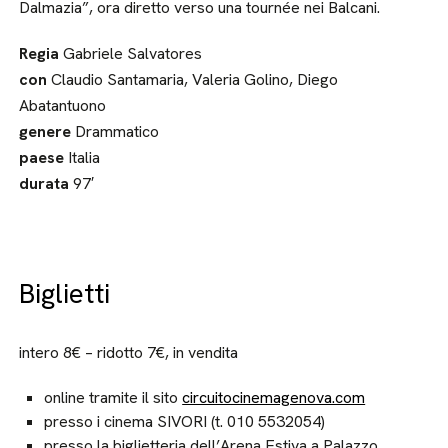
Dalmazia”, ora diretto verso una tournée nei Balcani.
Regia
Gabriele Salvatores
con
Claudio Santamaria, Valeria Golino, Diego
Abatantuono
genere
Drammatico
paese
Italia
durata
97′
Biglietti
intero 8€ – ridotto 7€, in vendita
online tramite il sito
circuitocinemagenova.com
presso i cinema SIVORI (t. 010 5532054)
presso la biglietteria dell’Arena Estiva a Palazzo