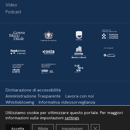
Video
Podcast
Dichiarazione di accessibilità
Amministrazione Trasparente
Lavora con noi
Whistleblowing
Informativa videosorveglianza
Politica della privacy & Cookies
Policy social media
Utilizziamo cookie per ottimizzare questo portale. Per maggiori
Mappa del sito
informazioni sulle impostazioni
settings
Close GDPR Cooki
Accetta
Rifiuta
Impostazioni