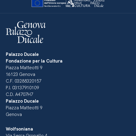
Palazzo Ducale
Fondazione per la Cultura
Piazza Matteotti 9
16123 Genova
C.F. 03288320157
P.I. 03137910109
C.D. A4707H7
Palazzo Ducale
Piazza Matteotti 9
Genova
Wolfsoniana
Via Serra Gropallo 4