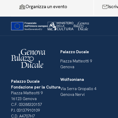
Organizza un evento
Iscri
Palazzo Ducale
Piazza Matteotti 9
Genova
Wolfsoniana
Palazzo Ducale
Fondazione per la Cultura
Via Serra Gropallo 4
Piazza Matteotti 9
Genova Nervi
16123 Genova
C.F. 03288320157
P.I. 03137910109
C.D. A4707H7