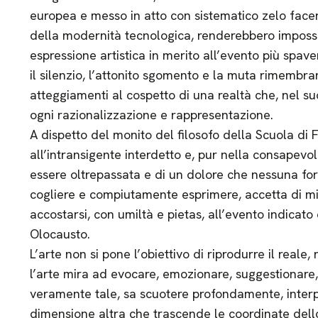
europea e messo in atto con sistematico zelo facend
della modernità tecnologica, renderebbero impossib
espressione artistica in merito all’evento più spav
il silenzio, l’attonito sgomento e la muta rimembra
atteggiamenti al cospetto di una realtà che, nel su
ogni razionalizzazione e rappresentazione.
A dispetto del monito del filosofo della Scuola di F
all’intransigente interdetto e, pur nella consapevo
essere oltrepassata e di un dolore che nessuna f
cogliere e compiutamente esprimere, accetta di misu
accostarsi, con umiltà e pietas, all’evento indic
Olocausto.
L’arte non si pone l’obiettivo di riprodurre il reale, 
l’arte mira ad evocare, emozionare, suggestionare, 
veramente tale, sa scuotere profondamente, interp
dimensione altra che trascende le coordinate dell