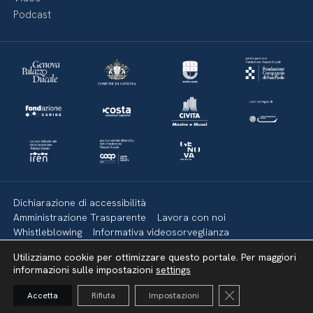
Podcast
Dichiarazione di accessibilità
Amministrazione Trasparente
Lavora con noi
Whistleblowing
Informativa videosorveglianza
Politica della privacy & Cookies
Policy social media
Utilizziamo cookie per ottimizzare questo portale. Per maggiori
Mappa del sito
informazioni sulle impostazioni
settings
Close GDPR Cooki
Accetta
Rifiuta
Impostazioni
Torna su