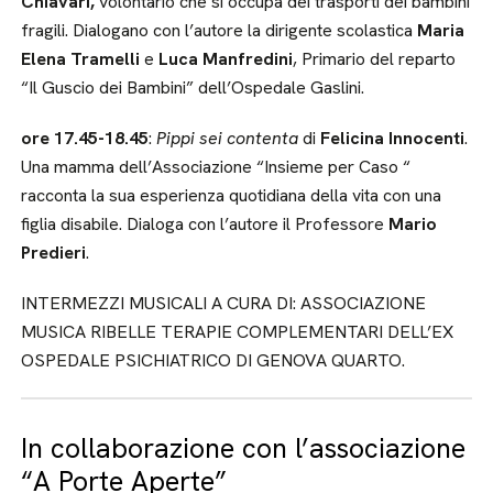
Chiavari,
volontario che si occupa dei trasporti dei bambini
fragili. Dialogano con l’autore la dirigente scolastica
Maria
Elena Tramelli
e
Luca Manfredini
, Primario del reparto
“Il Guscio dei Bambini” dell’Ospedale Gaslini.
ore 17.45-18.45
:
Pippi sei contenta
di
Felicina Innocenti
.
Una mamma dell’Associazione “Insieme per Caso “
racconta la sua esperienza quotidiana della vita con una
figlia disabile. Dialoga con l’autore il Professore
Mario
Predieri
.
INTERMEZZI MUSICALI A CURA DI: ASSOCIAZIONE
MUSICA RIBELLE TERAPIE COMPLEMENTARI DELL’EX
OSPEDALE PSICHIATRICO DI GENOVA QUARTO.
In collaborazione con l’associazione
“A Porte Aperte”