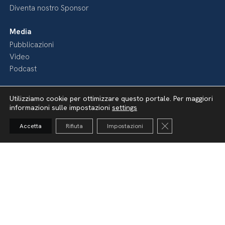
Diventa nostro Sponsor
Media
Pubblicazioni
Video
Podcast
Utilizziamo cookie per ottimizzare questo portale. Per maggiori
informazioni sulle impostazioni
settings
Close GDPR Cooki
Accetta
Rifiuta
Impostazioni
Dichiarazione di accessibilità
Amministrazione Trasparente
Lavora con noi
Whistleblowing
Informativa videosorveglianza