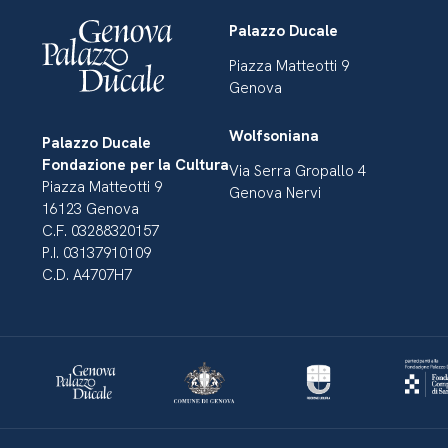
Palazzo Ducale
Piazza Matteotti 9
Genova
Wolfsoniana
Palazzo Ducale
Fondazione per la Cultura
Via Serra Gropallo 4
Piazza Matteotti 9
Genova Nervi
16123 Genova
C.F. 03288320157
P.I. 03137910109
C.D. A4707H7