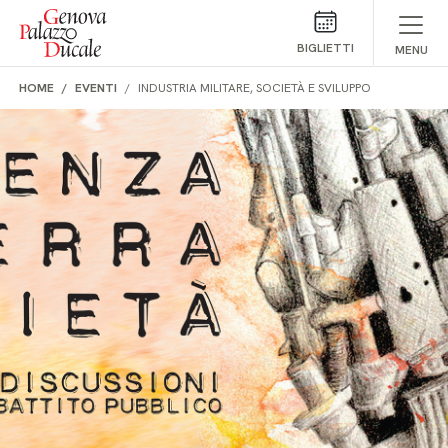
Salta al contenuto
BIGLIETTI
MENU
HOME
EVENTI
INDUSTRIA MILITARE, SOCIETÀ E SVILUPPO