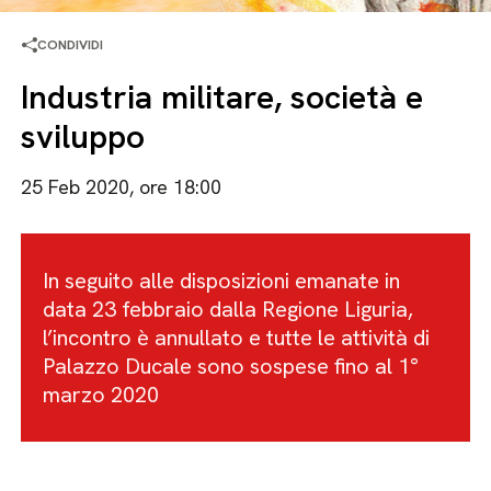
CONDIVIDI
Industria militare, società e
sviluppo
25 Feb 2020, ore 18:00
In seguito alle disposizioni emanate in
data 23 febbraio dalla Regione Liguria,
l’incontro è annullato e tutte le attività di
Palazzo Ducale sono sospese fino al 1°
marzo 2020