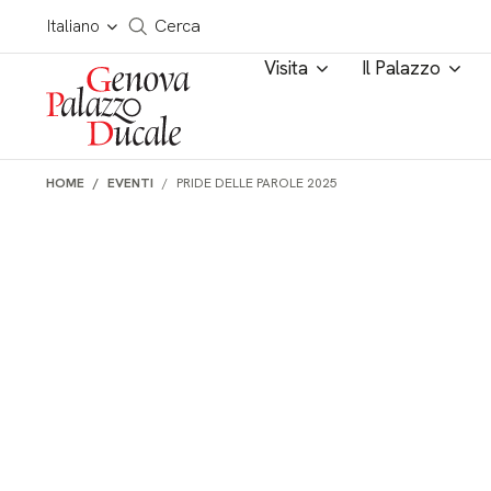
Salta al contenuto
Cerca in tutto il sito
Italiano
Cerca
Visita
Il Palazzo
HOME
EVENTI
PRIDE DELLE PAROLE 2025