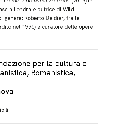
P.
La mia adolescenza trans
(2019) in
 base a Londra e autrice di Wild
i genere; Roberto Deidier, fra le
dito nel 1995) e curatore delle opere
dazione per la cultura e
anistica, Romanistica,
nova
bili