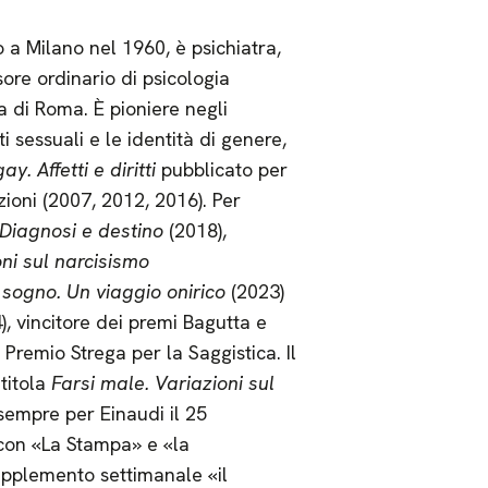
o a Milano nel 1960, è psichiatra,
sore ordinario di psicologia
 di Roma. È pioniere negli
i sessuali e le identità di genere,
ay. Affetti e diritti
pubblicato per
izioni (2007, 2012, 2016). Per
Diagnosi e destino
(2018),
ni sul narcisismo
 sogno. Un viaggio onirico
(2023)
, vincitore dei premi Bagutta e
l Premio Strega per la Saggistica. Il
ntitola
Farsi male. Variazioni sul
sempre per Einaudi il 25
con «La Stampa» e «la
upplemento settimanale «il