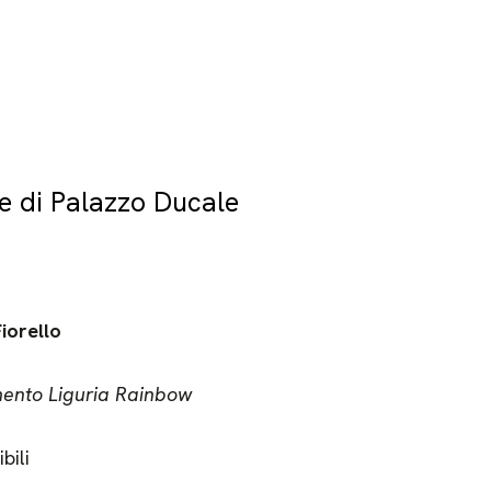
e di Palazzo Ducale
iorello
ento Liguria Rainbow
bili