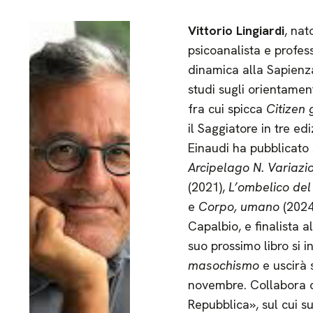
Vittorio Lingiardi
, nat
psicoanalista e profes
dinamica alla Sapienza
studi sugli orientament
fra cui spicca
Citizen g
il Saggiatore in tre ed
Einaudi ha pubblicato
Arcipelago N. Variazio
(2021),
L’ombelico del
e
Corpo, umano
(2024)
Capalbio, e finalista a
suo prossimo libro si i
masochismo
e uscirà 
novembre. Collabora 
Repubblica», sul cui s