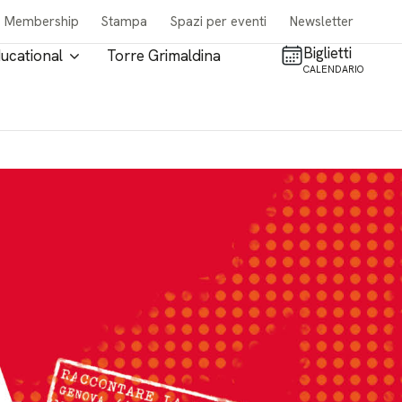
Membership
Stampa
Spazi per eventi
Newsletter
Biglietti
ucational
Torre Grimaldina
CALENDARIO