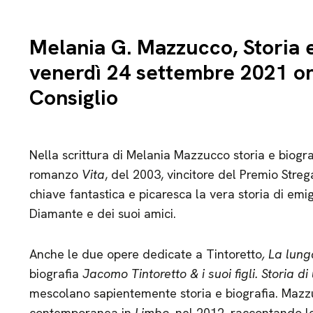
Melania G. Mazzucco, Storia e
venerdì 24 settembre 2021 o
Consiglio
Nella scrittura di Melania Mazzucco storia e biograf
romanzo
Vita
, del 2003, vincitore del Premio Strega
chiave fantastica e picaresca la vera storia di em
Diamante e dei suoi amici.
Anche le due opere dedicate a Tintoretto
, La lung
biografia
Jacomo Tintoretto & i suoi figli. Storia d
mescolano sapientemente storia e biografia. Mazzu
contemporanea in
Limbo
, nel 2012, raccontando l