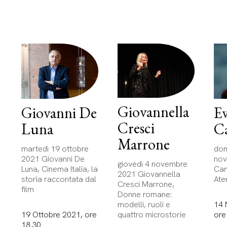
Giovannella
E
Giovanni De
Cresci
Ca
Luna
Marrone
dom
martedì 19 ottobre
nov
2021 Giovanni De
giovedì 4 novembre
Can
Luna, Cinema Italia, la
2021 Giovannella
Ate
storia raccontata dal
Cresci Marrone,
film
Donne romane:
14 
modelli, ruoli e
ore
19 Ottobre 2021, ore
quattro microstorie
18.30