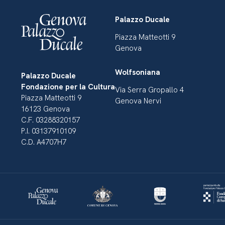
Palazzo Ducale
Piazza Matteotti 9
Genova
Wolfsoniana
Palazzo Ducale
Fondazione per la Cultura
Via Serra Gropallo 4
Piazza Matteotti 9
Genova Nervi
16123 Genova
C.F. 03288320157
P.I. 03137910109
C.D. A4707H7