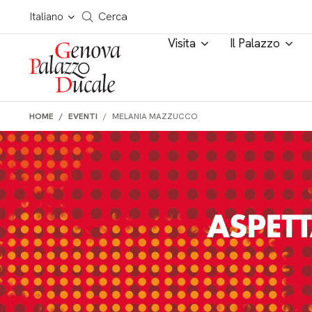
Salta al contenuto
Cerca in tutto il sito
Italiano
Cerca
Visita
Il Palazzo
HOME
EVENTI
MELANIA MAZZUCCO