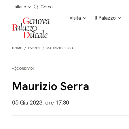
Salta al contenuto
Cerca in tutto il sito
Italiano
Cerca
Visita
Il Palazzo
HOME
EVENTI
MAURIZIO SERRA
CONDIVIDI
Maurizio Serra
05 Giu 2023, ore 17:30