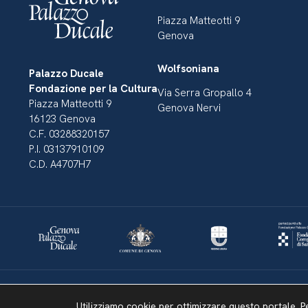
Piazza Matteotti 9
Genova
Wolfsoniana
Palazzo Ducale
Fondazione per la Cultura
Via Serra Gropallo 4
Piazza Matteotti 9
Genova Nervi
16123 Genova
C.F. 03288320157
P.I. 03137910109
C.D. A4707H7
Dichiarazione di accessibilità
Amministrazione Trasparente
Mappa del sito
Utilizziamo cookie per ottimizzare questo portale. P