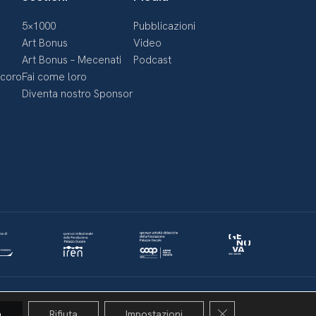
5×1000
Pubblicazioni
Art Bonus
Video
Art Bonus – Mecenati
Podcast
ecoro
Fai come loro
Diventa nostro Sponsor
Politica della privacy & Cookies
Policy social media
Close GDPR Cookie 
a
Rifiuta
Impostazioni