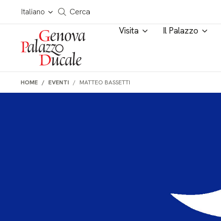
Salta al contenuto
Cerca in tutto il sito
Italiano
Cerca
Visita
Il Palazzo
HOME
EVENTI
MATTEO BASSETTI