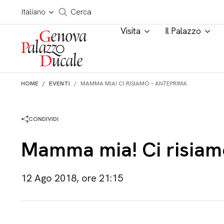
Salta al contenuto
Cerca in tutto il sito
Italiano
Cerca
Visita
Il Palazzo
HOME
EVENTI
MAMMA MIA! CI RISIAMO – ANTEPRIMA
CONDIVIDI
Mamma mia! Ci risiam
12 Ago 2018, ore 21:15