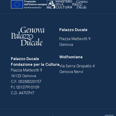
Palazzo Ducale
Piazza Matteotti 9
Genova
Wolfsoniana
Palazzo Ducale
Fondazione per la Cultura
Via Serra Gropallo 4
Piazza Matteotti 9
Genova Nervi
16123 Genova
C.F. 03288320157
P.I. 03137910109
C.D. A4707H7