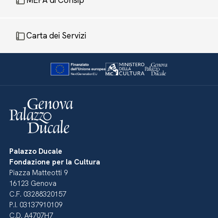
MEPA di Consip
Carta dei Servizi
Palazzo Ducale
Fondazione per la Cultura
Piazza Matteotti 9
16123 Genova
C.F. 03288320157
P.I. 03137910109
C.D. A4707H7