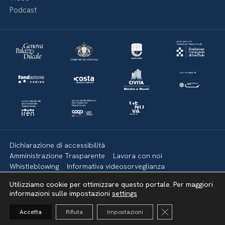
Podcast
Dichiarazione di accessibilità
Amministrazione Trasparente
Lavora con noi
Whistleblowing
Informativa videosorveglianza
Politica della privacy & Cookies
Policy social media
Utilizziamo cookie per ottimizzare questo portale. Per maggiori
Mappa del sito
informazioni sulle impostazioni
settings
Close GDPR Cooki
Accetta
Rifiuta
Impostazioni
Torna su