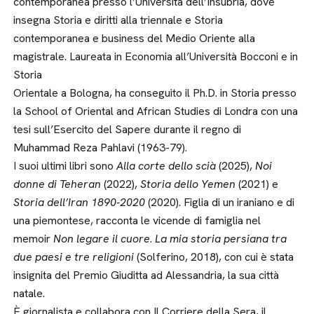
contemporanea presso l’Università dell’Insubria, dove
insegna Storia e diritti alla triennale e Storia
contemporanea e business del Medio Oriente alla
magistrale. Laureata in Economia all’Università Bocconi e in
Storia
Orientale a Bologna, ha conseguito il Ph.D. in Storia presso
la School of Oriental and African Studies di Londra con una
tesi sull’Esercito del Sapere durante il regno di
Muhammad Reza Pahlavi (1963-79).
I suoi ultimi libri sono
Alla corte dello scià
(2025),
Noi
donne di Teheran
(2022),
Storia dello Yemen
(2021) e
Storia dell’Iran 1890-2020
(2020). Figlia di un iraniano e di
una piemontese, racconta le vicende di famiglia nel
memoir
Non legare il cuore
.
La mia storia persiana tra
due paesi e tre religioni
(Solferino, 2018), con cui è stata
insignita del Premio Giuditta ad Alessandria, la sua città
natale.
È giornalista e collabora con Il Corriere della Sera, il