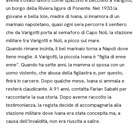
aveva trovato lavoro come spazzino e becchino a Varigotti,
un borgo della Riviera ligure di Ponente. Nel 1933 la
giovane e bella Iole, madre di Ivana, si innamora di un
marinaio napoletano, quasi ogni sera percorre il sentiero
che da Varigotti porta al semaforo di Capo Noli, la stazione
militare tra Varigotti e Noli, a picco sul mare.
Quando rimane incinta, il bel marinaio torna a Napoli dove
tiene moglie. A Varigotti, la piccola Ivana è “figlia di enne
enne”. Quando ha sette anni, la mamma si sposa con un
uomo violento, che abusa della figliastra e, per questo,
finirà in carcere. Dopo qualche mese, Ivana si ammala e
resterà claudicante. A 91 anni, contatta Farian Sabahi per
raccontarle la sua storia. Dopo averne raccolto la
testimonianza, la regista decide di accompagnarla alla
stazione militare dove Ivana era stata concepita ma, a
causa dell’invalidità, non era riuscita a salire.