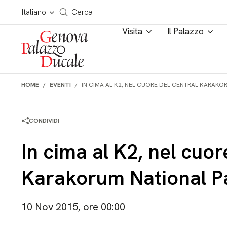
Salta al contenuto
Cerca in tutto il sito
Italiano
Cerca
Visita
Il Palazzo
HOME
EVENTI
IN CIMA AL K2, NEL CUORE DEL CENTRAL KARAKO
CONDIVIDI
In cima al K2, nel cuor
Karakorum National P
10 Nov 2015, ore 00:00