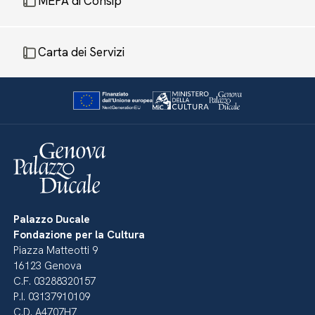
MEPA di Consip
Carta dei Servizi
Palazzo Ducale
Fondazione per la Cultura
Piazza Matteotti 9
16123 Genova
C.F. 03288320157
P.I. 03137910109
C.D. A4707H7