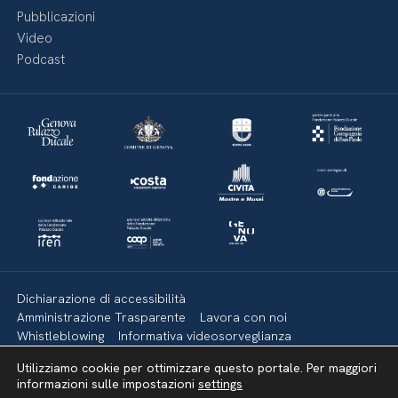
Pubblicazioni
Video
Podcast
Dichiarazione di accessibilità
Amministrazione Trasparente
Lavora con noi
Whistleblowing
Informativa videosorveglianza
Politica della privacy & Cookies
Policy social media
Utilizziamo cookie per ottimizzare questo portale. Per maggiori
Mappa del sito
informazioni sulle impostazioni
settings