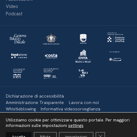
Video
Podcast
Dichiarazione di accessibilità
Amministrazione Trasparente
Lavora con noi
Whistleblowing
Informativa videosorveglianza
Politica della privacy & Cookies
Policy social media
Utilizziamo cookie per ottimizzare questo portale. Per maggiori
Mappa del sito
informazioni sulle impostazioni
settings
Close GDPR Cooki
Accetta
Rifiuta
Impostazioni