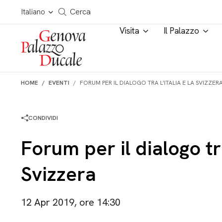
Salta al contenuto
Cerca in tutto il sito
Italiano
Cerca
Visita
Il Palazzo
HOME
EVENTI
FORUM PER IL DIALOGO TRA L’ITALIA E LA SVIZZER
CONDIVIDI
Forum per il dialogo tra
Svizzera
12 Apr 2019, ore 14:30