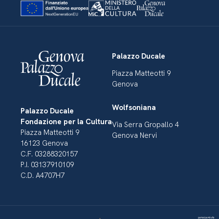
Palazzo Ducale
Piazza Matteotti 9
Genova
Wolfsoniana
Palazzo Ducale
Fondazione per la Cultura
Via Serra Gropallo 4
Piazza Matteotti 9
Genova Nervi
16123 Genova
C.F. 03288320157
P.I. 03137910109
C.D. A4707H7