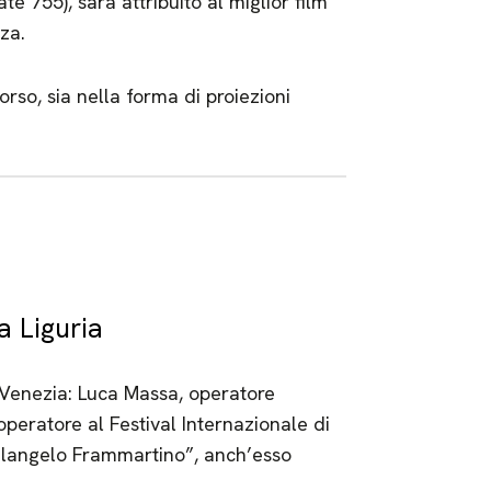
 755), sarà attribuito al miglior film
za.
rso, sia nella forma di proiezioni
a Liguria
 Venezia: Luca Massa, operatore
eratore al Festival Internazionale di
chelangelo Frammartino”, anch’esso