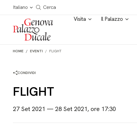
Salta al contenuto
Cerca in tutto il sito
Italiano
Cerca
Visita
Il Palazzo
HOME
EVENTI
FLIGHT
CONDIVIDI
FLIGHT
27 Set 2021 — 28 Set 2021, ore 17:30