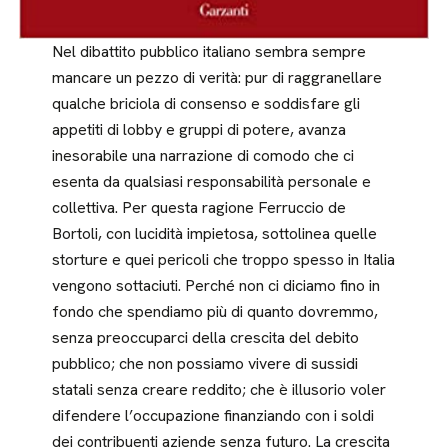
Nel dibattito pubblico italiano sem­bra sempre
mancare un pezzo di ve­rità: pur di raggranellare
qualche bri­ciola di consenso e soddisfare gli
appetiti di lobby e gruppi di pote­re, avanza
inesorabile una narrazione di comodo che ci
esenta da qualsia­si responsabilità personale e
colletti­va. Per questa ragione Ferruccio de
Bortoli, con lucidità impietosa, sot­tolinea quelle
storture e quei peri­coli che troppo spesso in Italia
ven­gono sottaciuti. Perché non ci diciamo fino in
fondo che spendiamo più di quanto dovremmo,
senza preoccuparci della crescita del debito
pubblico; che non possiamo vivere di sussidi
statali sen­za creare reddito; che è illusorio voler
difendere l’occupazione finanziando con i soldi
dei contribuenti aziende senza futuro. La crescita