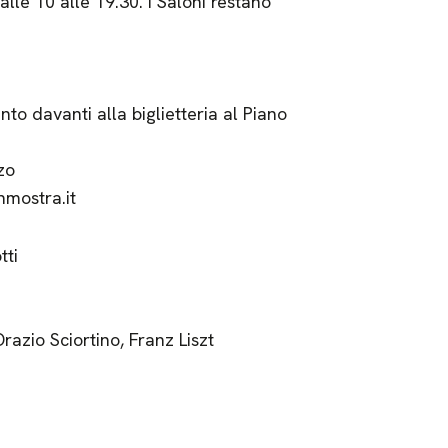
alle 10 alle 19.30. I Saloni restano
to davanti alla biglietteria al Piano
zo
nmostra.it
tti
azio Sciortino, Franz Liszt