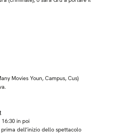
o (Many Movies Youn, Campus, Cus)
va.
t
 16:30 in poi
 prima dell’inizio dello spettacolo