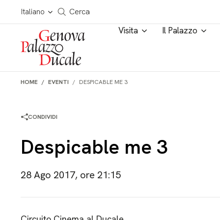
Salta al contenuto
Cerca in tutto il sito
Italiano
Cerca
Visita
Il Palazzo
HOME
EVENTI
DESPICABLE ME 3
CONDIVIDI
Despicable me 3
28 Ago 2017, ore 21:15
Circuito Cinema al Ducale