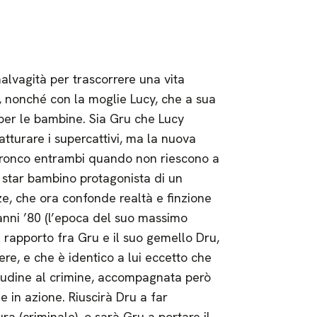
alvagità per trascorrere una vita
s, nonché con la moglie Lucy, che a sua
per le bambine. Sia Gru che Lucy
atturare i supercattivi, ma la nuova
in tronco entrambi quando non riescono a
x star bambino protagonista di un
e, che ora confonde realtà e finzione
nni ’80 (l’epoca del suo massimo
l rapporto fra Gru e il suo gemello Dru,
re, e che è identico a lui eccetto che
titudine al crimine, accompagnata però
e in azione. Riuscirà Dru a far
ra (criminale), o sarà Gru a portare il