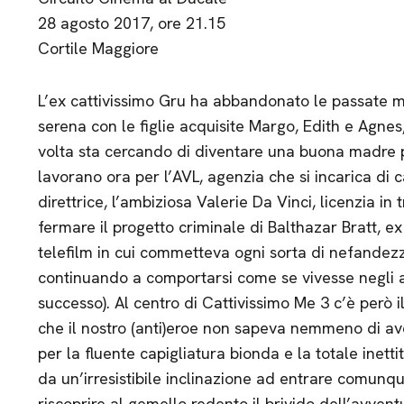
28 agosto 2017, ore 21.15
Cortile Maggiore
L’ex cattivissimo Gru ha abbandonato le passate m
serena con le figlie acquisite Margo, Edith e Agne
volta sta cercando di diventare una buona madre 
lavorano ora per l’AVL, agenzia che si incarica di c
direttrice, l’ambiziosa Valerie Da Vinci, licenzia 
fermare il progetto criminale di Balthazar Bratt, e
telefilm in cui commetteva ogni sorta di nefandezz
continuando a comportarsi come se vivesse negli a
successo). Al centro di Cattivissimo Me 3 c’è però i
che il nostro (anti)eroe non sapeva nemmeno di ave
per la fluente capigliatura bionda e la totale inet
da un’irresistibile inclinazione ad entrare comunqu
riscoprire al gemello redento il brivido dell’avventu