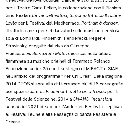
il Festival Genova Outsider Dancer e
Scarlatti in Danza
per il Teatro Carlo Felice, in collaborazione con il Pianista
Sirio Restani.
Le vie dell’estasi,
Sinfonia Ritmica
Il folle e
Layla
per il Festival del Mediterraeo.
Portrait à danser
,
ritratto in danza per sei danzatori sulle musiche per viola
sola di Lombardi, Hindemith, Penderecki, Reger e
Stravinsky, eseguite dal vivo da Giuseppe
Francese.
Esclamazioni Mute
, excursus nella pittura
fiamminga su musiche originali di Tommaso Rolando,
Produzione under 35 con il sostegno di MiBACT e SIAE
nell’ambito del programma “Per Chi Crea”. Dalla stagione
2014 DEOS si apre alla città creando più di 18 coreografie
per spazi urbani: da
Frammenti sotto un affresco
per il
Festival della Scienza nel 2014 a
SWANS_ incursioni
urbani
del 2021 ideato per l’Andersen Festival e replicato
al Festival TeChe e alla Rassegna di danza Resistere e
Creare.