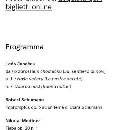
biglietti online
Programma
Leós Janàček
da
Po zarostlém chodníčku
(
Sul sentiero di Rovi
):
n. 11:
Naše večery (Le nostre serate)
n. 7:
Dobrou noc! (Buona notte!)
Robert Schumann
Impromptus op. 5 su un tema di Clara Schumann
Nikolai Medtner
Fiaba op. 20 n. 1