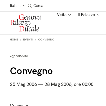
Salta al contenuto
Cerca in tutto il sito
Italiano
Cerca
Visita
Il Palazzo
HOME
EVENTI
CONVEGNO
CONDIVIDI
Convegno
25 Mag 2006 — 28 Mag 2006, ore 00:00
Convegno