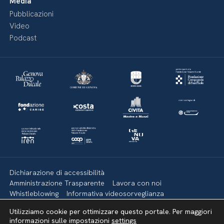
Media
Pubblicazioni
Video
Podcast
Dichiarazione di accessibilità
Amministrazione Trasparente
Lavora con noi
Whistleblowing
Informativa videosorveglianza
Politica della privacy & Cookies
Policy social media
Utilizziamo cookie per ottimizzare questo portale. Per maggiori
Mappa del sito
informazioni sulle impostazioni
settings