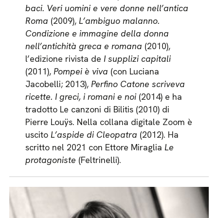
baci. Veri uomini e vere donne nell’antica
Roma
(2009),
L’ambiguo malanno.
Condizione e immagine della donna
nell’antichità greca e romana
(2010),
l’edizione rivista de
I supplizi capitali
(2011),
Pompei è viva
(con Luciana
Jacobelli; 2013),
Perfino Catone scriveva
ricette. I greci, i romani e noi
(2014) e ha
tradotto Le canzoni di Bilitis (2010) di
Pierre Louÿs. Nella collana digitale Zoom è
uscito
L’aspide di Cleopatra
(2012). Ha
scritto nel 2021 con Ettore Miraglia
Le
protagoniste
(Feltrinelli).