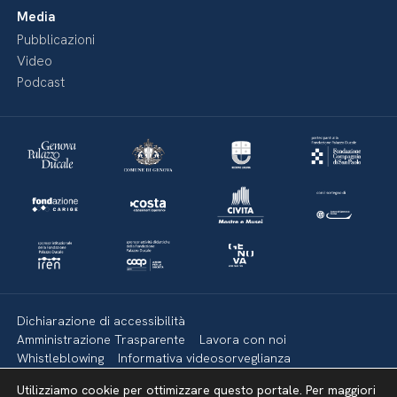
Media
Pubblicazioni
Video
Podcast
Dichiarazione di accessibilità
Amministrazione Trasparente
Lavora con noi
Whistleblowing
Informativa videosorveglianza
Politica della privacy & Cookies
Policy social media
Utilizziamo cookie per ottimizzare questo portale. Per maggiori
Mappa del sito