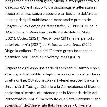
Indaga testi manoscritti greci, studia la storiografia tra V e
X secolo d.C. e il rapporto tra diplomazia e letteratura in
epoca bizantina, senza trascurare la ricezione dell’antico.
Le sue principali pubblicazioni sono uscite presso de
Gruyter (2026
Pompey’s New Order
; 2008 e 2019 nella
Bibliotheca Teubneriana
), nelle riviste italiane
Maia
(2021),
Codex
(2021),
Nea Rhomi
(2019) e nei periodici
esteri
Eunomia
(2024) ed
Estudios bizantinos
(2022).
Dirige la collana “Testi dell’Oriente greco tardoantico e
bizantino” per Genova University Press (GUP).
Organizza ogni anno una serie di seminari “Bisanzio e noi”,
eventi aperti al pubblico degli interessati e fruibili anche in
diretta online. Collabora con vari Atenei europei, tra cui le
Università di Tubinga, Colonia e la Complutense di Madrid;
partecipa al centro interateneo per la Memoria delle Arti
Performative (MAP). Ha ricevuto due volte il premio “Label
scientifico” dell’Università Italo Francese – Université