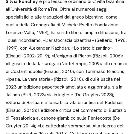
Silvia Ronchey
è professore ordinario di Civiltà bizantina
all’Università di RomaTre. Oltre ai numerosi saggi
specialistici e alle traduzioni dal greco bizantino, come
quella della Cronografia di Michele Psello (Fondazione
Lorenzo Valla, 1984), ha scritto libri di ampia diffusione, tra
i quali ricordiamo: «L’aristocrazia bizantina» (Sellerio, 1998,
1999), con Alexander Kazhdan; «Lo stato bizantino»
(Einaudi, 2002, 2019); «L’enigma di Piero» (Rizzoli, 2006);
«Il guscio della tartaruga» (Nottetempo, 2009); «Il romanzo
di Costantinopoli» (Einaudi, 2010), con Tommaso Braccini;
«Ipazia. La vera storia» (Rizzoli, 2010), di cui è uscita nel
2023 un’edizione paperback ampliata e aggiornata, sia in
italiano (BUR, 2023) sia in inglese (De Gruyter, 2023);
«Storia di Barlaam e Ioasaf. La vita bizantina del Buddha»
(Einaudi, 2012); l’edizione critica del commento di Eustazio
di Tessalonica al canone giambico sulla Pentecoste (De
Gruyter 2014); «La cattedrale sommersa. Alla ricerca del
sacro perduto» (Rizzoli, 2017). Collabora regolarmente a