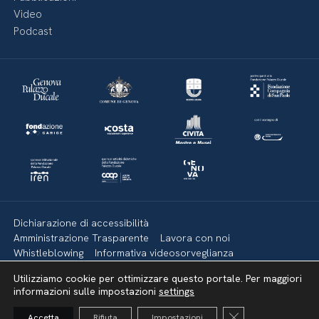
Video
Podcast
Dichiarazione di accessibilità
Amministrazione Trasparente
Lavora con noi
Whistleblowing
Informativa videosorveglianza
Politica della privacy & Cookies
Policy social media
Utilizziamo cookie per ottimizzare questo portale. Per maggiori
Mappa del sito
informazioni sulle impostazioni
settings
Close GDPR Cooki
Accetta
Rifiuta
Impostazioni