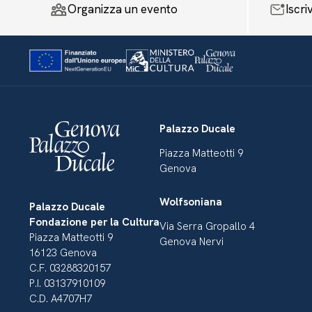
Organizza un evento
Iscri
Palazzo Ducale
Piazza Matteotti 9
Genova
Wolfsoniana
Palazzo Ducale
Fondazione per la Cultura
Via Serra Gropallo 4
Piazza Matteotti 9
Genova Nervi
16123 Genova
C.F. 03288320157
P.I. 03137910109
C.D. A4707H7