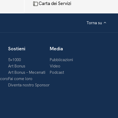
Carta dei Servizi
Torna su
Sostieni
Media
5×1000
Pubblicazioni
Art Bonus
Video
Art Bonus – Mecenati
Podcast
ecoro
Fai come loro
Diventa nostro Sponsor