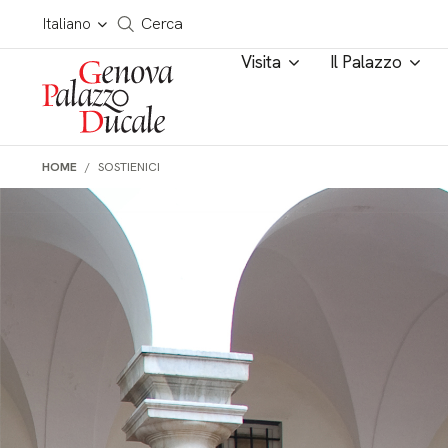
Salta al contenuto
Cerca in tutto il sito
Italiano
Cerca
Visita
Il Palazzo
HOME
SOSTIENICI