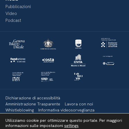
Pubblicazioni
Video
Podcast
Dichiarazione di accessibilità
Amministrazione Trasparente
Lavora con noi
Whistleblowing
Informativa videosorveglianza
Politica della privacy & Cookies
Policy social media
Utilizziamo cookie per ottimizzare questo portale. Per maggiori
Mappa del sito
informazioni sulle impostazioni
settings