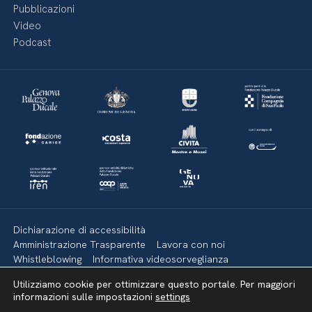
Pubblicazioni
Video
Podcast
Dichiarazione di accessibilità
Amministrazione Trasparente
Lavora con noi
Whistleblowing
Informativa videosorveglianza
Politica della privacy & Cookies
Policy social media
Utilizziamo cookie per ottimizzare questo portale. Per maggiori
Mappa del sito
informazioni sulle impostazioni
settings