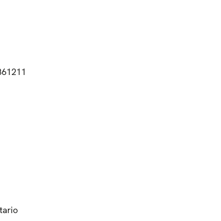
9861211
tario