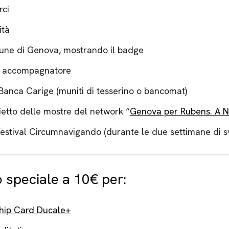
rci
ità
une di Genova, mostrando il badge
n accompagnatore
 Banca Carige (muniti di tesserino o bancomat)
lietto delle mostre del network “
Genova per Rubens. A 
 festival Circumnavigando (durante le due settimane di s
o speciale a 10€ per:
ip Card Ducale+