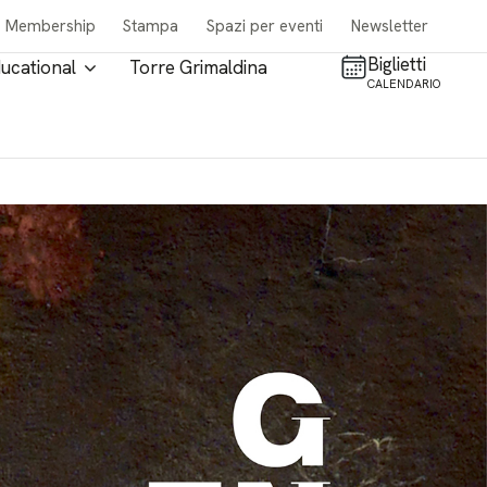
Membership
Stampa
Spazi per eventi
Newsletter
Biglietti
ucational
Torre Grimaldina
CALENDARIO