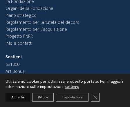
La Fondazione
Organi della Fondazione
Piano strategico
Regolamento per la tutela del decoro
Regolamento per l’acquisizione
Progetto PNRR
Info e contatti
Sostieni
5×1000
Art Bonus
Art Bonus – Mecenati
Utilizziamo cookie per ottimizzare questo portale. Per maggiori
Fai come loro
informazioni sulle impostazioni
settings
Diventa nostro Sponsor
Close GDPR Cooki
Accetta
Rifiuta
Impostazioni
Media
Pubblicazioni
Video
Podcast