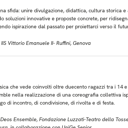
na sfida: unire divulgazione, didattica, cultura storica e
 soluzioni innovative e proposte concrete, per ridisegn
endo ispirazione dal passato per proiettarci verso il futu
IIS Vittorio Emanuele II- Ruffini, Genova
sica che vede coinvolti oltre duecento ragazzi tra i 14 e 
ble nella realizzazione di una coreografia collettiva isp
o di incontro, di condivisione, di rivolta e di festa.
 Deos Ensemble, Fondazione Luzzati-Teatro della Toss
ura, in collaborazione con UniGe Senior