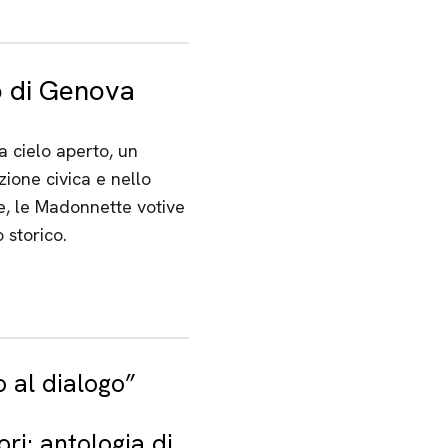
co di Genova
a cielo aperto, un
zione civica e nello
ze, le Madonnette votive
 storico.
o al dialogo”
ori: antologia di