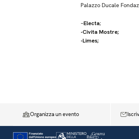
Palazzo Ducale Fondazi
–
Electa
;
-Civita Mostre;
-Limes;
Organizza un evento
Iscri