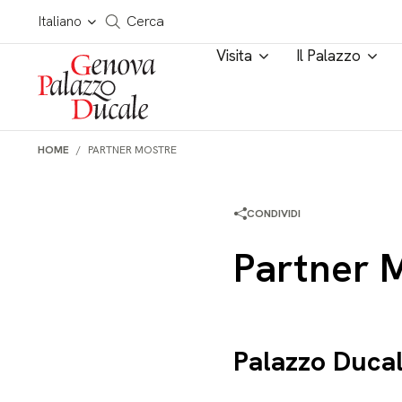
Salta al contenuto
Cerca in tutto il sito
Italiano
Cerca
Visita
Il Palazzo
HOME
PARTNER MOSTRE
CONDIVIDI
Partner 
Palazzo Ducal