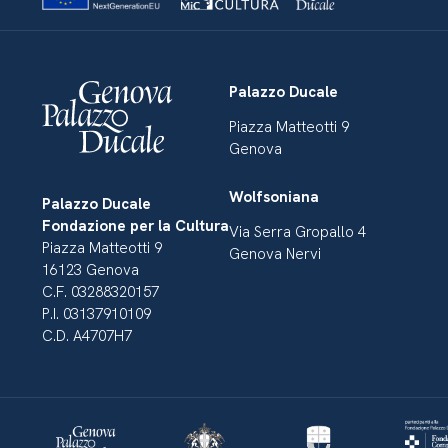
Palazzo Ducale
Piazza Matteotti 9
Genova
Wolfsoniana
Palazzo Ducale
Fondazione per la Cultura
Via Serra Gropallo 4
Piazza Matteotti 9
Genova Nervi
16123 Genova
C.F. 03288320157
P.I. 03137910109
C.D. A4707H7