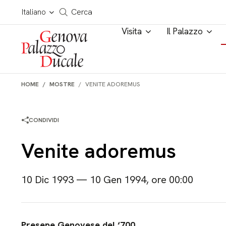
Salta al contenuto
Cerca in tutto il sito
Italiano
Cerca
Visita
Il Palazzo
HOME
MOSTRE
VENITE ADOREMUS
CONDIVIDI
Venite adoremus
10 Dic 1993 — 10 Gen 1994, ore 00:00
Presepe Genovese del ‘700