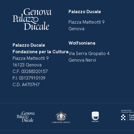
Palazzo Ducale
Piazza Matteotti 9
Genova
Wolfsoniana
Palazzo Ducale
Fondazione per la Cultura
Via Serra Gropallo 4
Piazza Matteotti 9
Genova Nervi
16123 Genova
C.F. 03288320157
P.I. 03137910109
C.D. A4707H7