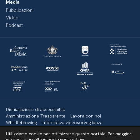
Media
Pubblicazioni
Video
Podcast
Dichiarazione di accessibilità
Amministrazione Trasparente
Lavora con noi
Whistleblowing
Informativa videosorveglianza
Politica della privacy & Cookies
Policy social media
Utilizziamo cookie per ottimizzare questo portale. Per maggiori
Mappa del sito
informazioni sulle impostazioni
settings