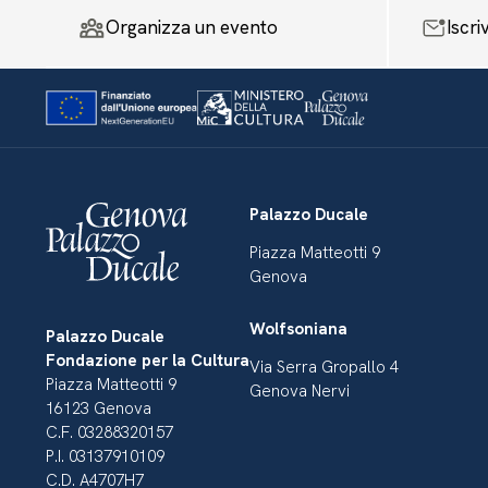
Organizza un evento
Iscri
Palazzo Ducale
Piazza Matteotti 9
Genova
Wolfsoniana
Palazzo Ducale
Fondazione per la Cultura
Via Serra Gropallo 4
Piazza Matteotti 9
Genova Nervi
16123 Genova
C.F. 03288320157
P.I. 03137910109
C.D. A4707H7