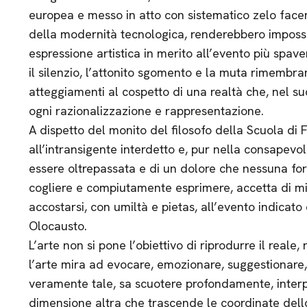
europea e messo in atto con sistematico zelo facend
della modernità tecnologica, renderebbero impossib
espressione artistica in merito all’evento più spav
il silenzio, l’attonito sgomento e la muta rimembra
atteggiamenti al cospetto di una realtà che, nel su
ogni razionalizzazione e rappresentazione.
A dispetto del monito del filosofo della Scuola di F
all’intransigente interdetto e, pur nella consapevo
essere oltrepassata e di un dolore che nessuna f
cogliere e compiutamente esprimere, accetta di misu
accostarsi, con umiltà e pietas, all’evento indic
Olocausto.
L’arte non si pone l’obiettivo di riprodurre il reale, 
l’arte mira ad evocare, emozionare, suggestionare, 
veramente tale, sa scuotere profondamente, interp
dimensione altra che trascende le coordinate dell