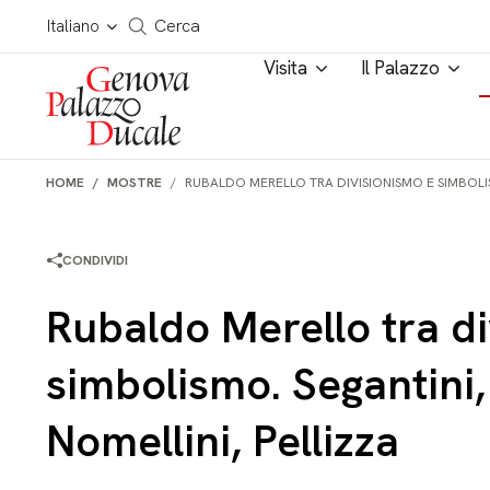
Salta al contenuto
Cerca in tutto il sito
Italiano
Cerca
Visita
Il Palazzo
HOME
MOSTRE
RUBALDO MERELLO TRA DIVISIONISMO E SIMBOLISM
CONDIVIDI
Rubaldo Merello tra di
simbolismo. Segantini, 
Nomellini, Pellizza