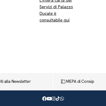
L’intera carta dei
Servizi di Palazzo
Ducale è
consultabile qui
viti alla Newsletter
MEPA di Consip
Facebook
Youtube
Instagram
TikTok
WhatsApp