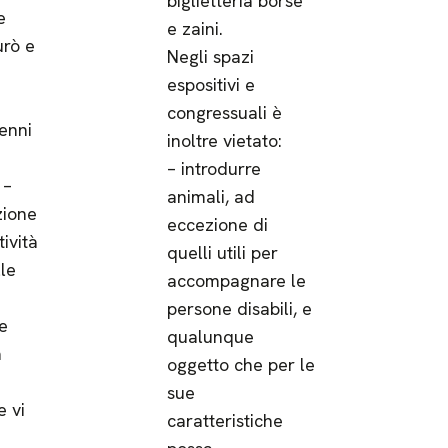
biglietteria borse
e
e zaini.
urò e
Negli spazi
espositivi e
congressuali è
cenni
inoltre vietato:
– introdurre
 –
animali, ad
zione
eccezione di
ività
quelli utili per
le
accompagnare le
persone disabili, e
e
qualunque
a
oggetto che per le
sue
e vi
caratteristiche