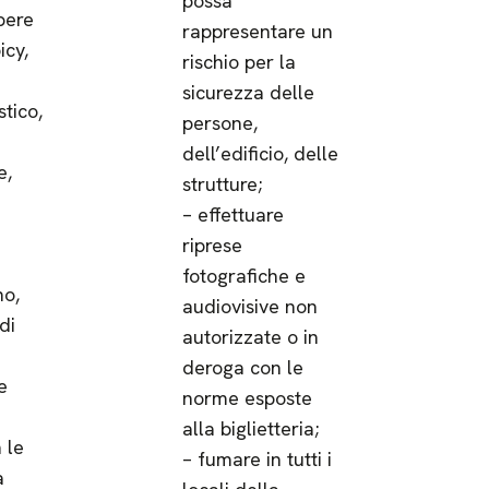
possa
pere
rappresentare un
icy,
rischio per la
sicurezza delle
stico,
persone,
dell’edificio, delle
e,
strutture;
– effettuare
riprese
fotografiche e
no,
audiovisive non
di
autorizzate o in
deroga con le
e
norme esposte
alla biglietteria;
 le
– fumare in tutti i
a