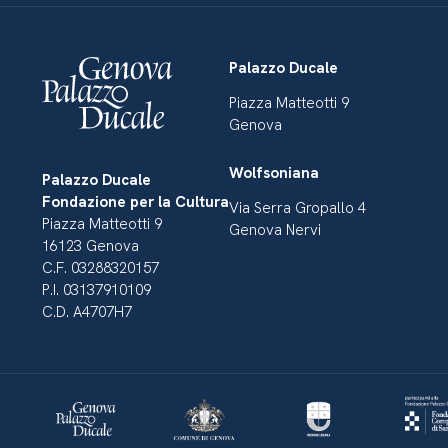
Palazzo Ducale
Piazza Matteotti 9
Genova
Wolfsoniana
Palazzo Ducale
Fondazione per la Cultura
Via Serra Gropallo 4
Piazza Matteotti 9
Genova Nervi
16123 Genova
C.F. 03288320157
P.I. 03137910109
C.D. A4707H7