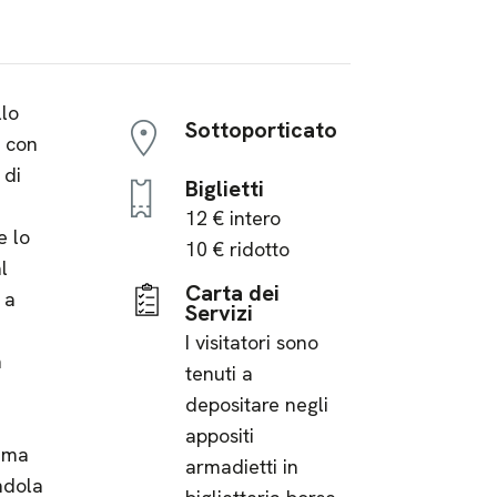
llo
Sottoporticato
e con
 di
Biglietti
12 € intero
e lo
10 € ridotto
l
Carta dei
 a
Servizi
I visitatori sono
a
tenuti a
depositare negli
appositi
a ma
armadietti in
ndola