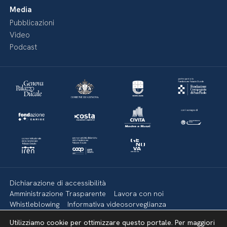
Media
Pubblicazioni
Video
Podcast
Dichiarazione di accessibilità
Amministrazione Trasparente
Lavora con noi
Whistleblowing
Informativa videosorveglianza
Politica della privacy & Cookies
Policy social media
Utilizziamo cookie per ottimizzare questo portale. Per maggiori
Mappa del sito